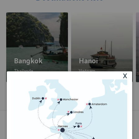
Bangkok
Hanoï
Thaïlande
Vietnam
x