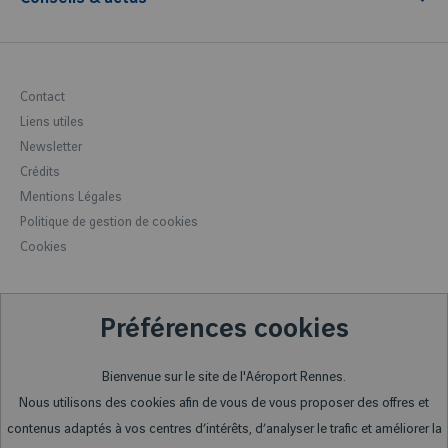
Restaurations et boutiques
Stationnements
Préparer son voyage
Distributeur Automatique de Billets
Plan
Bagages
Objets trouvés
Horaires
Contact
Formalités
Objets interdits en cabine
Dépose minute
Liens utiles
Accessibilité
Location d'espace
Comment se rendre à l'aéroport
Newsletter
Hôtels à proximité
Location de voitures
Crédits
Rennes, la capitale bretonne
Station Electra
Mentions Légales
Rennes et sa région
Politique de gestion de cookies
Accueil des groupes
Cookies
Fofly (Peur en avion)
Préférences cookies
Bienvenue sur le site de l'Aéroport Rennes.
Nous utilisons des cookies afin de vous de vous proposer des offres et
contenus adaptés à vos centres d’intérêts, d’analyser le trafic et améliorer la