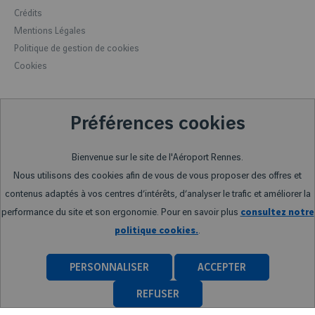
Hôtels à proximité
Location de voitures
Crédits
Rennes, la capitale bretonne
Station Electra
Mentions Légales
Rennes et sa région
Politique de gestion de cookies
Accueil des groupes
Cookies
Fofly (Peur en avion)
Préférences cookies
Bienvenue sur le site de l'Aéroport Rennes.
Nous utilisons des cookies afin de vous de vous proposer des offres et
contenus adaptés à vos centres d’intérêts, d’analyser le trafic et améliorer la
performance du site et son ergonomie. Pour en savoir plus
consultez notre
politique cookies.
.
PERSONNALISER
ACCEPTER
REFUSER
 FREIGHT
AVIATION D'AFFAIRES _ BUSINESS FLIGHTS
ESPACE AGENCES