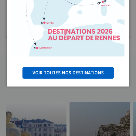
reflétant sa personnalité !
Parcours Familiz ➜
Facilitez le voyage de votre tribu avec Familliz.
EN SAVOIR PLUS
VOIR TOUTES NOS DESTINATIONS
Et pour vos voyages,
réservez ici !
Assistance PHMR ➜
Pour les personnes à mobilité réduite, nous
proposons un accompagnement de bout en bout,
pour vous faciliter la vie et vous offrir la meilleure
qualité de service.