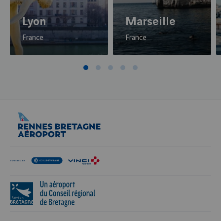
Enfant voyageant seul ➜
Les enfants eux aussi ont besoin d'évasion. Nous
Lyon
Marseille
mettons tout en oeuvre pour faire voyager
France
France
agréablement vos enfants non accompagnés. Suivez
le guide pour préparer au mieux ce voyage et les
laisser partir en toute sérénité.