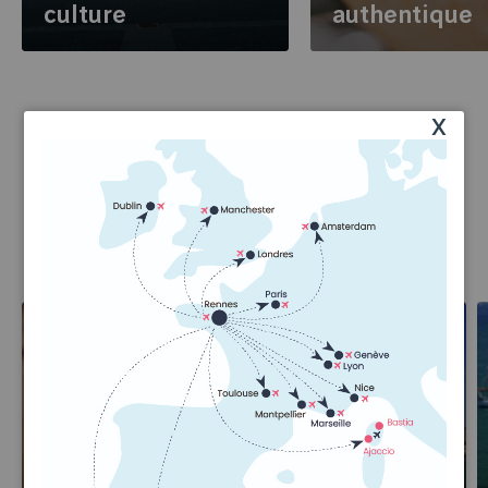
culture
authentique
x
Ces sujets pourraient aussi
vous intéresser
Le Pass Loisirs
Saint-Malo et