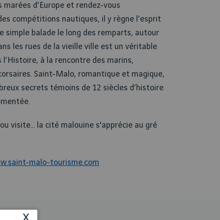
s marées d’Europe et rendez-vous
es compétitions nautiques, il y règne l’esprit
e simple balade le long des remparts, autour
s les rues de la vieille ville est un véritable
 l’Histoire, à la rencontre des marins,
corsaires. Saint-Malo, romantique et magique,
reux secrets témoins de 12 siècles d’histoire
ementée.
u visite... la cité malouine s'apprécie au gré
w.saint-malo-tourisme.com
x