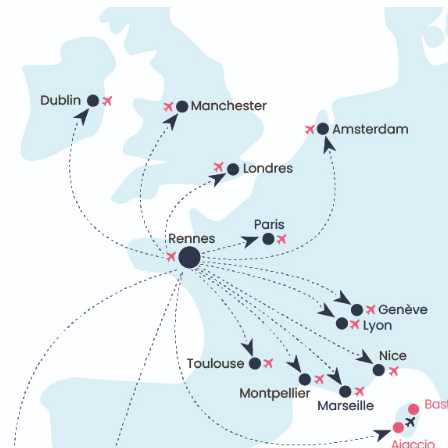
 « so british »
les magnifiques
de la mer.
 aussi bien au
Ses somptueuses
de protection du
Dinard «
 Belle Epoque. La
toire depuis 2002.
cipales vous
 la plage de
’Ecluse et la