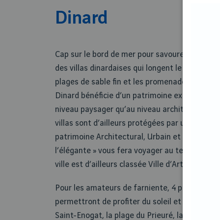
Dinard
Cap sur le bord de mer pour savourer le charme
des villas dinardaises qui longent le littoral, 
plages de sable fin et les promenades de long 
Dinard bénéficie d’un patrimoine exceptionnel
niveau paysager qu’au niveau architectural. 
villas sont d’ailleurs protégées par une Zone 
patrimoine Architectural, Urbain et paysager. 
l’élégante » vous fera voyager au temps de la
ville est d’ailleurs classée Ville d’Art et d’His
Pour les amateurs de farniente, 4 plages prin
permettront de profiter du soleil et de la mer :
Saint-Enogat, la plage du Prieuré, la plage de l