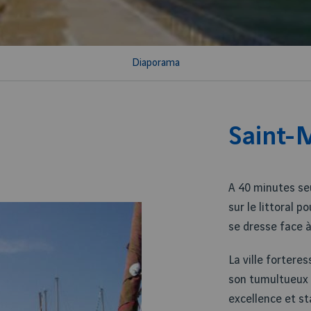
Diaporama
Saint-
A 40 minutes se
sur le littoral p
se dresse face à
La ville forteres
son tumultueux e
excellence et st