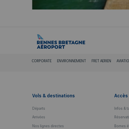
CORPORATE
ENVIRONNEMENT
FRET AERIEN
AVIATI
Vols & destinations
Accès 
Départs
Infos & t
Arrivées
Réservat
Nos lignes directes
Bornes é