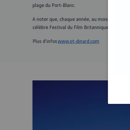
plage du Port-Blanc.
A noter que, chaque année, au mois d’octobre, 
célèbre Festival du Film Britannique.
Plus d’infos
www.ot-dinard.com