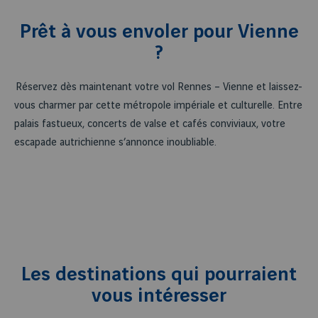
Prêt à vous envoler pour Vienne
?
Réservez dès maintenant votre vol Rennes – Vienne et laissez-
vous charmer par cette métropole impériale et culturelle. Entre
1
2
palais fastueux, concerts de valse et cafés conviviaux, votre
Un héritage impérial grandiose
Une capitale de 
escapade autrichienne s’annonce inoubliable.
Les destinations qui pourraient
vous intéresser