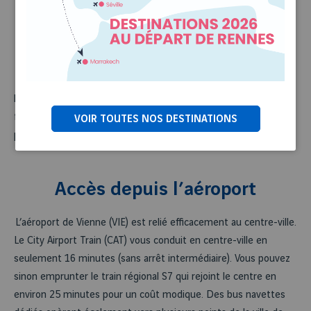
Formalités
Membre de l’Union européenne et de l’espace Schengen,
l’Autriche n’impose aucune formalité particulière aux voyageurs
français : aucun visa requis, une carte d’identité ou un
VOIR TOUTES NOS DESTINATIONS
passeport en cours de validité suffit pour le voyage.
Accès depuis l’aéroport
L’aéroport de Vienne (VIE) est relié efficacement au centre-ville.
Le City Airport Train (CAT) vous conduit en centre-ville en
seulement 16 minutes (sans arrêt intermédiaire). Vous pouvez
sinon emprunter le train régional S7 qui rejoint le centre en
environ 25 minutes pour un coût modique. Des bus navettes