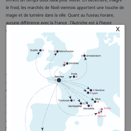
offrent un temps doux idéal pour visiter. En décembre, malgré
le froid, les marchés de Noël viennois apportent une touche de
magie et de lumière dans la ville. Quant au fuseau horaire,
aucune différence avec la France : l’Autriche est à l’heure
x
d’Europe centrale (GMT+1) comme chez nous.
Monnaie et langue
L’Autriche ayant l’euro (€) pour monnaie, vous n’aurez pas à
vous soucier du change – un avantage appréciable. La langue
officielle est l’allemand (avec un accent autrichien). À Vienne, la
majorité des habitants, notamment les plus jeunes et ceux
travaillant dans le tourisme, parlent très bien anglais, ce qui
facilite les échanges si vous ne parlez pas allemand. Vous
trouverez d’ailleurs souvent des informations touristiques en
anglais dans les musées et autres sites fréquentés par les
visiteurs.